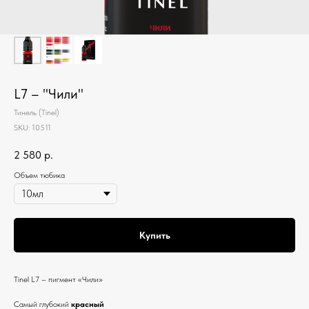
L7 – "Чили"
Тинель (Tinel)
SKU:
10511
2 580
р.
Объем тюбика
Купить
Tinel L7 – пигмент «Чили»
Самый глубокий
красный