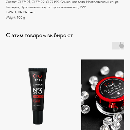
Состав: Cl 77491, Cl 77492, Cl 77499, Очищенная вода, Изопропиловый спирт,
Глицерин, Пропиленгликоль, Экстракт гамамелиса, PVP
LxWxH: 10x10x5 mm
Weight: 100 g
С этим товаром выбирают