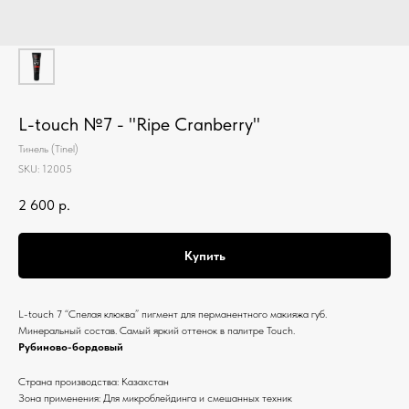
L-touch №7 - "Ripe Cranberry"
Тинель (Tinel)
SKU:
12005
2 600
р.
Купить
L-touch 7 “Спелая клюква” пигмент для перманентного макияжа губ.
Минеральный состав. Самый яркий оттенок в палитре Touch.
Рубиново-бордовый
Страна производства: Казахстан
Зона применения: Для микроблейдинга и смешанных техник