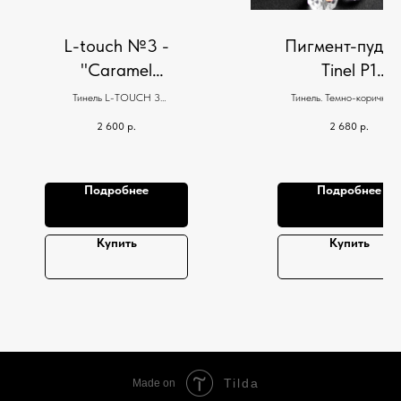
L-touch №3 -
Пигмент-пудра
"Caramel
Tinel P1
Pudding"
"Волшебный
Тинель L-TOUCH 3
Тинель. Темно-коричнев
Карамельный пудинг
кристалл"
2 600
р.
2 680
р.
Подробнее
Подробнее
Купить
Купить
Tilda
Made on