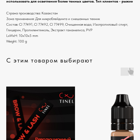
использовать для осветления более темных цветов. Тип клиентов - рыжие
Страна производства: Казахстан
Зона применения: Для микроблейдинга и смешанных техник
Состав: Cl 77491, Cl 77492, Cl 77499, Очищенная вода, Изопропиловый спирт,
Глицерин, Пропиленгликоль, Экстракт гамамелиса, PVP
LxWxH: 10x10x5 mm
Weight: 100 g
С этим товаром выбирают