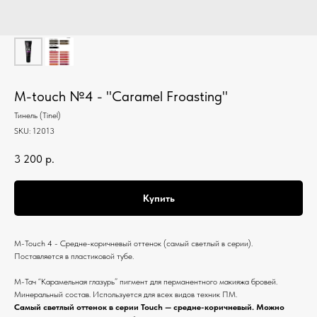
M-touch №4 - "Caramel Froasting"
Тинель (Tinel)
SKU:
12013
3 200
р.
Купить
M-Touch 4 - Средне-коричневый оттенок (самый светлый в серии).
Поставляется в пластиковой тубе.
М-Тач “Карамельная глазурь” пигмент для перманентного макияжа бровей.
Минеральный состав. Используется для всех видов техник ПМ.
Самый светлый оттенок в серии Touch — средне-коричневый. Можно