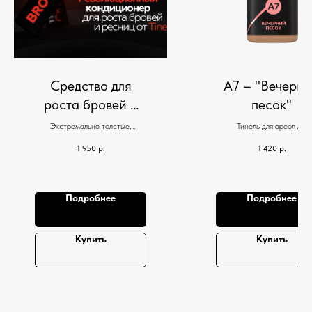
Средство для
А7 – "Вечерн
роста бровей и
песок"
ресниц
Экстремально толстые,
Тинель для ареол А7.
(Кондиционер-
максимально длинные,
Коричнево-желтый оттено
1 950
р.
1 420
р.
неповторимо темные.
сыворотка
Тинель)
Подробнее
Подробнее
Купить
Купить